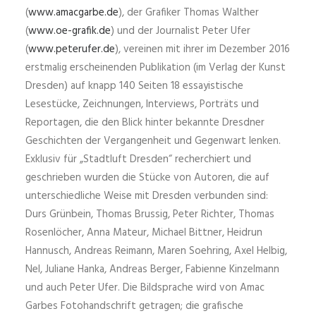
(
www.amacgarbe.de
), der Grafiker Thomas Walther
(
www.oe-grafik.de
) und der Journalist Peter Ufer
(
www.peterufer.de
), vereinen mit ihrer im Dezember 2016
erstmalig erscheinenden Publikation (im Verlag der Kunst
Dresden) auf knapp 140 Seiten 18 essayistische
Lesestücke, Zeichnungen, Interviews, Porträts und
Reportagen, die den Blick hinter bekannte Dresdner
Geschichten der Vergangenheit und Gegenwart lenken.
Exklusiv für „Stadtluft Dresden“ recherchiert und
geschrieben wurden die Stücke von Autoren, die auf
unterschiedliche Weise mit Dresden verbunden sind:
Durs Grünbein, Thomas Brussig, Peter Richter, Thomas
Rosenlöcher, Anna Mateur, Michael Bittner, Heidrun
Hannusch, Andreas Reimann, Maren Soehring, Axel Helbig,
Nel, Juliane Hanka, Andreas Berger, Fabienne Kinzelmann
und auch Peter Ufer. Die Bildsprache wird von Amac
Garbes Fotohandschrift getragen; die grafische